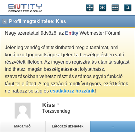
Profil megtekintése: Kiss
Nagy szeretettel üdvözöl az
E
n
tity
Webmester Fórum!
Jelenleg vendégként tekintheted meg a tartalmat, ami
korlátozott jogosultságokat jelent a beszélgetésben való
részvételt illetően. Az ingyenes regisztrálás után társalgást
indíthatsz, magán beszélgetéseket folytathatsz,
szavazásokban vehetsz részt és számos egyéb funkció
tárul fel előtted. A regisztráció rendkívül gyors, ezért kérlek
ne habozz sokáig és
csatlakozz hozzánk
!
Kiss
Törzsvendég
Magamról
Látogató üzenetek
...