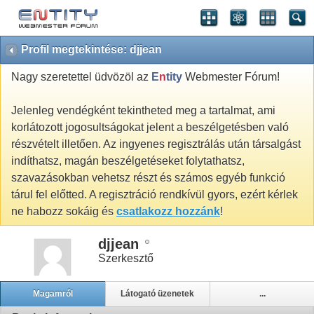
Profil megtekintése: djjean
Nagy szeretettel üdvözöl az
E
n
tity
Webmester Fórum!
Jelenleg vendégként tekintheted meg a tartalmat, ami
korlátozott jogosultságokat jelent a beszélgetésben való
részvételt illetően. Az ingyenes regisztrálás után társalgást
indíthatsz, magán beszélgetéseket folytathatsz,
szavazásokban vehetsz részt és számos egyéb funkció
tárul fel előtted. A regisztráció rendkívül gyors, ezért kérlek
ne habozz sokáig és
csatlakozz hozzánk
!
djjean
Szerkesztő
Magamról
Látogató üzenetek
...