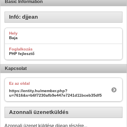
Basic Information
Infó: djjean
Hely
Baja
Foglalkozás
PHP fejlesztő
Kapcsolat
Ez az oldal
https://entity.hu/member.php?
u=7616&s=b6f7230afb9e447e7241d11bceb35df5
Azonnali üzenetküldés
Azonnali üzenet küldése djjean részére...