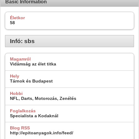
Basic Information
Életkor
58
Infó: sbs
Magamról
Vidámság az élet titka
Hely
Tárnok és Budapest
Hobbi
NFL, Darts, Motorozás, Zenélés
Foglalkozás
Specialista a Kodaknál
Blog RSS
http://epitoanyagok.info/feed/