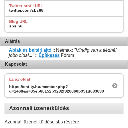
Twitter profil URL
twitter.com/sbs68
Blog URL
sbs.hu
Aláírás
Ablak és beltéri ajtó
:: Netmax:
"Mindig van a tiédnél
jobb oldal..."
::
Építkezés
Fórum
Kapcsolat
Ez az oldal
https://entity.hu/member.php?
u=1468&s=05eb60152b9282f928860b951d683699
Azonnali üzenetküldés
Azonnali üzenet küldése sbs részére...